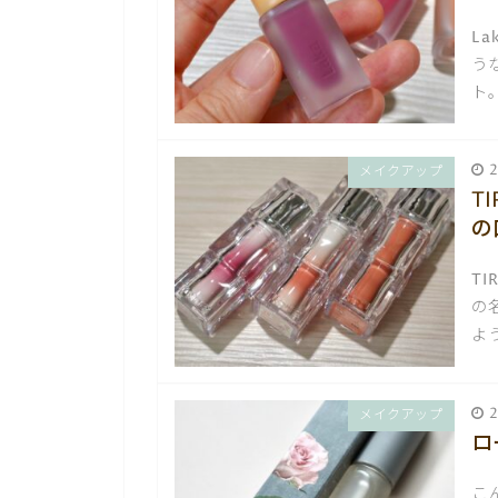
L
う
ト
2
メイクアップ
T
の
T
の
よ
2
メイクアップ
ロ
こ