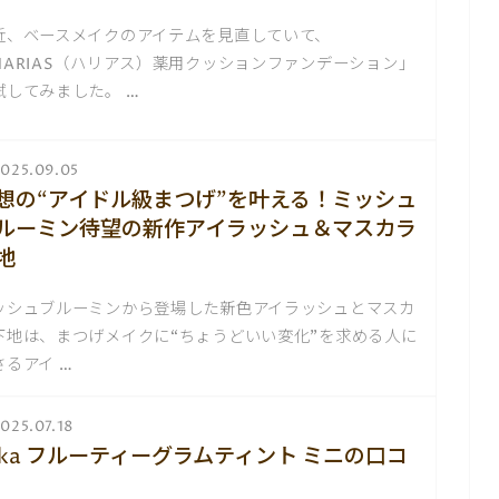
近、ベースメイクのアイテムを見直していて、
HARIAS（ハリアス）薬用クッションファンデーション」
試してみました。 …
025.09.05
想の“アイドル級まつげ”を叶える！ミッシュ
ルーミン待望の新作アイラッシュ＆マスカラ
地
ッシュブルーミンから登場した新色アイラッシュとマスカ
下地は、まつげメイクに“ちょうどいい変化”を求める人に
さるアイ …
025.07.18
aka フルーティーグラムティント ミニの口コ