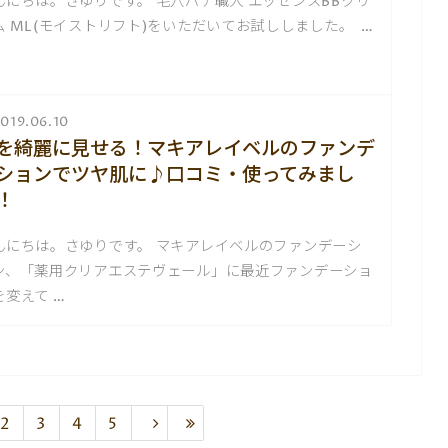
んにちは。さゆりです。 毛穴パテ職人 エッセンスBBクリ
ム ML(モイストリフト)をいただいてお試ししました。 …
019.06.10
を綺麗に見せる！マキアレイベルのファンデ
ションでツヤ肌に♪口コミ・使ってみまし
！
んにちは。さゆりです。 マキアレイベルのファンデーシ
ン、「薬用クリアエステヴェール」に最近ファンデーショ
を変えて …
2
3
4
5