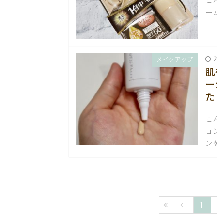
こ
ー
2
メイクアップ
肌
ー
た
こ
ョ
ン
1