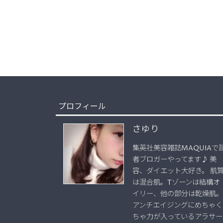
プロフィール
さゆり
集英社美容雑誌MAQUIAで
者ブロガーやってます♪ 美
容、ダイエット大好き。 肌
は混合肌。Tゾーンは結構オ
イリー、他の部分は乾燥肌。
アンチエイジングにめちゃく
ちゃ力が入っているアラサー