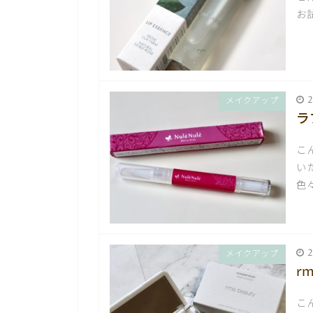
お
2
メイクアップ
ラ
こ
い
色
2
メイクアップ
r
こ