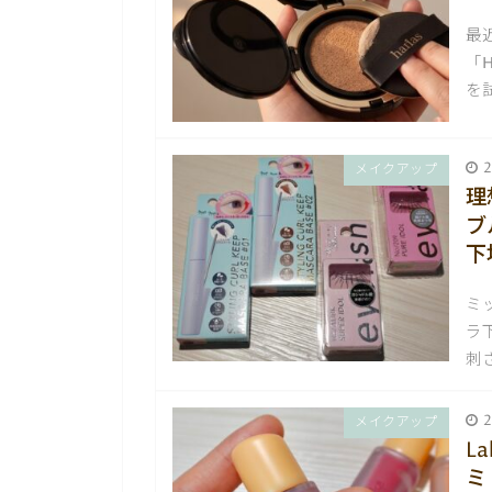
最
「
を
2
メイクアップ
理
ブ
下
ミ
ラ
刺
2
メイクアップ
L
ミ