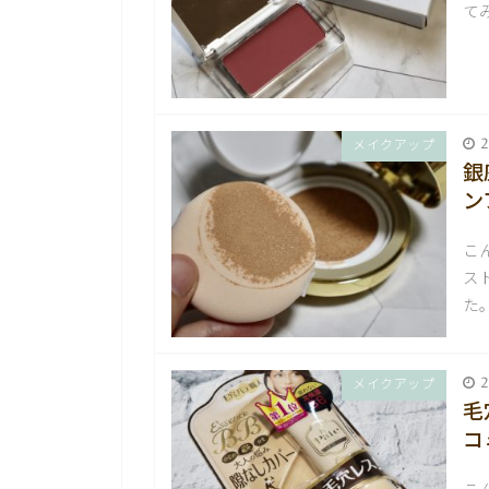
て
2
メイクアップ
銀
ン
こ
ス
た
2
メイクアップ
毛
コ