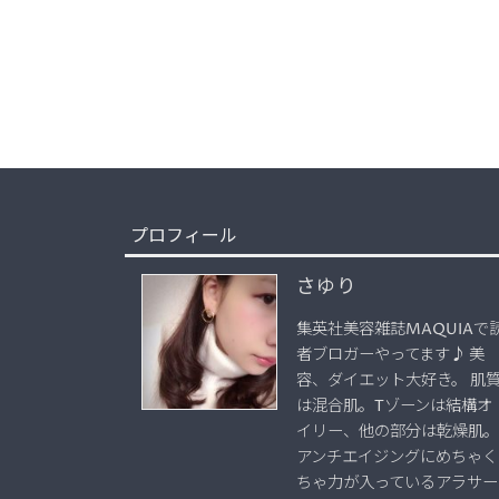
プロフィール
さゆり
集英社美容雑誌MAQUIAで
者ブロガーやってます♪ 美
容、ダイエット大好き。 肌
は混合肌。Tゾーンは結構オ
イリー、他の部分は乾燥肌。
アンチエイジングにめちゃく
ちゃ力が入っているアラサー