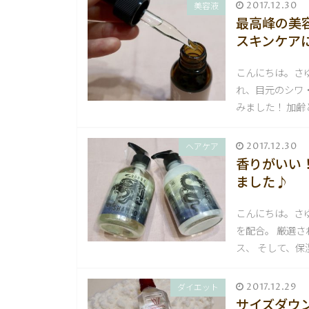
2017.12.30
美容液
最高峰の美
スキンケア
こんにちは。さ
れ、目元のシワ
みました！ 加
2017.12.30
ヘアケア
香りがいい
ました♪
こんにちは。さ
を配合。 厳選
ス、 そして、保
2017.12.29
ダイエット
サイズダウ