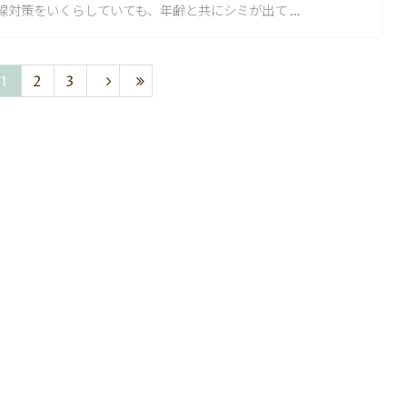
線対策をいくらしていても、年齢と共にシミが出て …
1
2
3