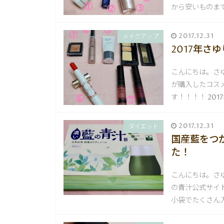
から安いものまで
2017.12.31
メイクアップ
2017年
こんにちは。さゆ
が購入したコス
す！！！！ 20
2017.12.31
ダイエット
国産藍をつ
た！
こんにちは。さ
の青汁公式サイ
小袋でたくさん入