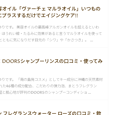
容オイル「ヴァーチェ マルラオイル」いつもの
にプラスするだけでエイジングケア!!
ゆりです。 美容オイルの最高峰アルガンオイルを超えるといわ
・ほうれい線・たるみに効果があると言うマルラオイルを使って
齢とともに気になりだす目元の「シワ」や「かさつき」。 …
！DOORSシャンプーリンスの口コミ・使ってみ
ゆりです。 「南の島発コスメ」としてキー成分に沖縄の天然素材
された46種の成分配合、こだわりの弾力泡、まとうフレグラン
湿と肌心地が評判のDOORSのシャンプーコンディショ …
ン フレグランスウォーター ローズの口コミ・飲