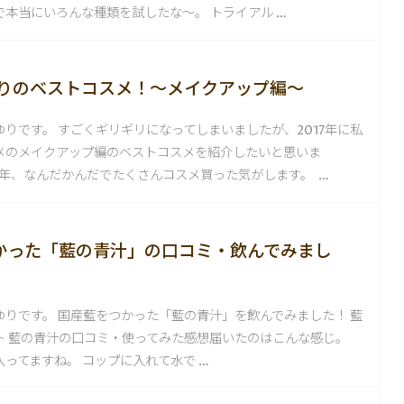
本当にいろんな種類を試したな〜。 トライアル …
さゆりのベストコスメ！〜メイクアップ編〜
りです。 すごくギリギリになってしまいましたが、2017年に私
メのメイクアップ編のベストコスメを紹介したいと思いま
17年、なんだかんだでたくさんコスメ買った気がします。 …
かった「藍の青汁」の口コミ・飲んでみまし
ゆりです。 国産藍をつかった「藍の青汁」を飲んでみました！ 藍
ト 藍の青汁の口コミ・使ってみた感想届いたのはこんな感じ。
ってますね。 コップに入れて水で …