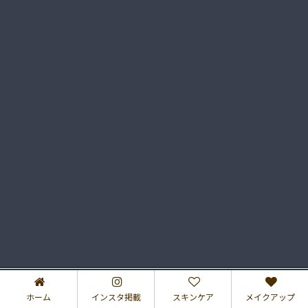
プライバシーポリシー
特定商取引法に基づく表記
ホーム
インスタ掲載
スキンケア
メイクアップ
2017–2026 さゆりのコスメブログ♡