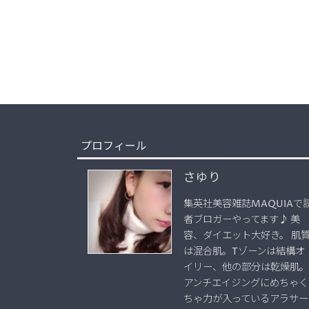
プロフィール
さゆり
集英社美容雑誌MAQUIAで
者ブロガーやってます♪ 美
容、ダイエット大好き。 肌
は混合肌。Tゾーンは結構オ
イリー、他の部分は乾燥肌。
アンチエイジングにめちゃく
ちゃ力が入っているアラサー