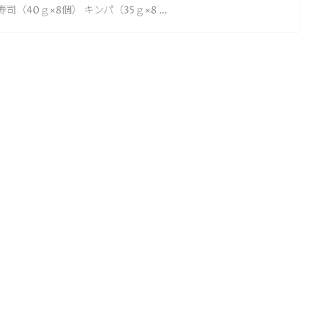
司（40ｇ×8個） キンパ（35ｇ×8 …