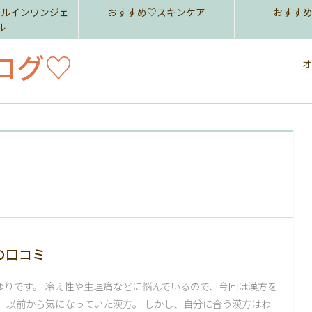
ールインワンジェ
おすすめ♡スキンケア
おすす
ル
ログ♡
オ
の口コミ
ゆりです。 冷え性や生理痛などに悩んでいるので、今回は漢方を
！ 以前から気になっていた漢方。 しかし、自分に合う漢方はわ