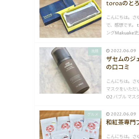
toroaの
こんにちは。さゆ
で、感想です。 
ングMakuak
2022.06.09
洗顔
ザセムのジェ
の口コミ
こんにちは。さゆ
マスクをいただい
O2 バブル マ
2022.06.09
グルメ
和紅茶専門
こんにちは。さゆ