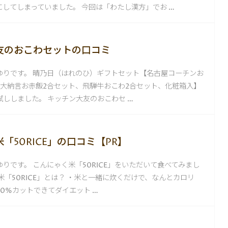
してしまっていました。 今回は「わたし漢方」でお …
友のおこわセットの口コミ
ゆりです。 晴乃日（はれのひ）ギフトセット【名古屋コーチンお
、大納言お赤飯2合セット、飛騨牛おこわ2合セット、化粧箱入】
ししました。 キッチン大友のおこわセ …
「50RICE」の口コミ【PR】
りです。 こんにゃく米「50RICE」をいただいて食べてみまし
米「50RICE」とは？ ・米と一緒に炊くだけで、なんとカロリ
0%カットできてダイエット …