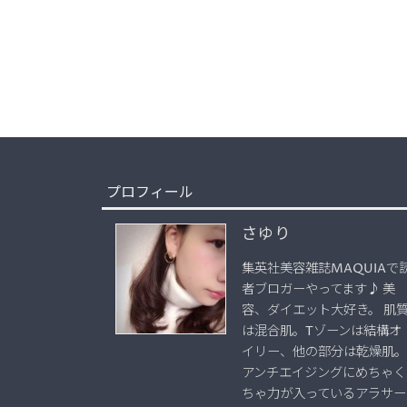
プロフィール
さゆり
集英社美容雑誌MAQUIAで
者ブロガーやってます♪ 美
容、ダイエット大好き。 肌
は混合肌。Tゾーンは結構オ
イリー、他の部分は乾燥肌。
アンチエイジングにめちゃく
ちゃ力が入っているアラサー