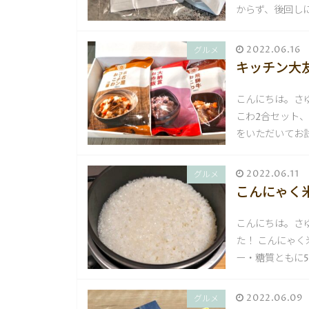
からず、後回しに
2022.06.16
グルメ
キッチン大
こんにちは。さ
こわ2合セット
をいただいてお試
2022.06.11
グルメ
こんにゃく米
こんにちは。さゆ
た！ こんにゃく
ー・糖質ともに5
2022.06.09
グルメ