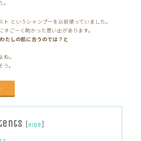
た。
スト というシャンプーを以前使っていました。
にすごーく助かった思い出があります。
もわたしの肌に合うのでは？と
よね。
そう。
ト
tents
[
]
hide