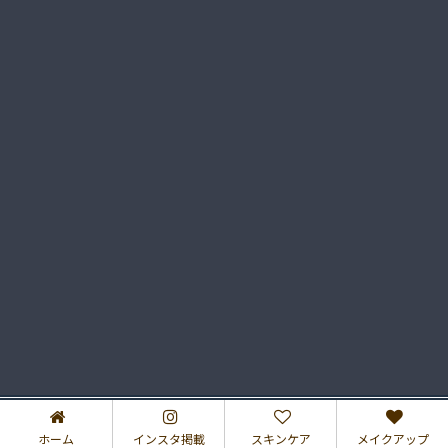
プライバシーポリシー
特定商取引法に基づく表記
ホーム
インスタ掲載
スキンケア
メイクアップ
2017–2026 さゆりのコスメブログ♡