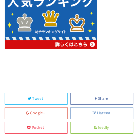
Tweet
Share
Google+
Hatena
Pocket
feedly