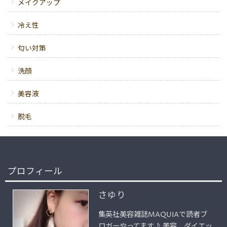
メイクアップ
冷え性
匂い対策
洗顔
美容液
脱毛
プロフィール
さゆり
集英社美容雑誌MAQUIAで読者ブ
ロガーやってます♪ 美容、ダイエッ