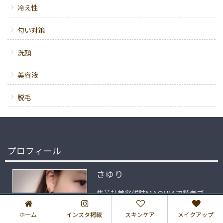
冷え性
匂い対策
洗顔
美容液
脱毛
プロフィール
さゆり
集英社美容雑誌MAQUIAで読者ブ
ロガーやってます♪ 美容、ダイエッ
ホーム
インスタ掲載
スキンケア
メイクアップ
ト大好き。 肌質は混合肌。Tゾーン