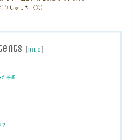
だりしました（笑）
。
tents
[
]
hide
みた感想
の？