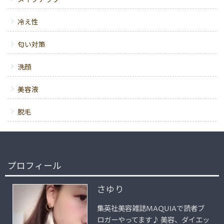
メイクアップ
冷え性
匂い対策
洗顔
美容液
脱毛
プロフィール
さゆり
集英社美容雑誌MAQUIAで読者ブ
ロガーやってます♪ 美容、ダイエッ