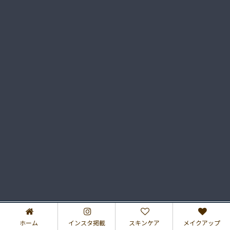
プライバシーポリシー
特定商取引法に基づく表記
ホーム
インスタ掲載
スキンケア
メイクアップ
2017–2026 さゆりのコスメブログ♡