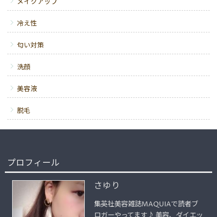
メイクアップ
冷え性
匂い対策
洗顔
美容液
脱毛
プロフィール
さゆり
集英社美容雑誌MAQUIAで読者ブ
ロガーやってます♪ 美容、ダイエッ