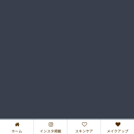
プライバシーポリシー
特定商取引法に基づく表記
2017–2026 さゆりのコスメブログ♡
ホーム
インスタ掲載
スキンケア
メイクアップ