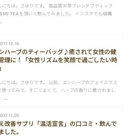
んにちは。さゆりです。 高品質お茶ブレンドブティック
USMI TEAを頂いて飲んでみました。 インスタでも結構
…
017.12.16
ンハーブのティーバッグ♪癒されて女性の健
管理に！「女性リズムを笑顔で過ごしたい時
」
んにちは。さゆりです。 以前、エンハーブのフェイスマス
を使ってみて、すごくよくて、ハーブの香りに癒されまし
。 …
017.11.05
え改善サプリ「温活宣言」の口コミ・飲んで
ました。