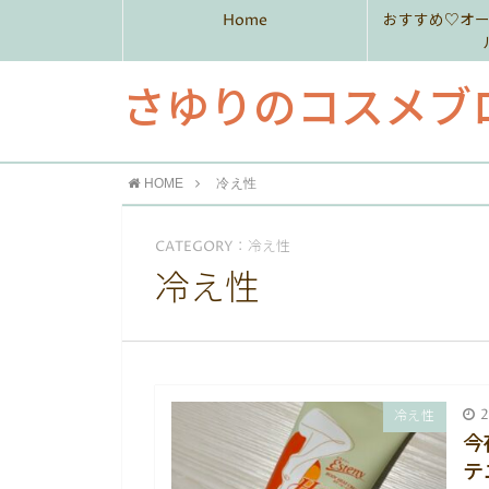
Home
おすすめ♡オ
さゆりのコスメブ
HOME
冷え性
CATEGORY：冷え性
冷え性
2
冷え性
今
テ