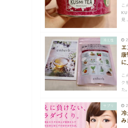
こ
K
見 
2
冷え性
エ
康
に
こ
ク
た
2
サプリ
冷
み