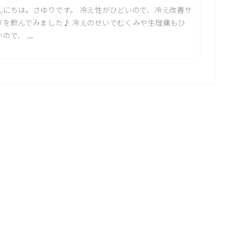
んにちは。さゆりです。 冷え性がひどいので、冷え改善サ
リを飲んでみました♪ 冷えのせいでむくみや生理痛もひ
いので、 …