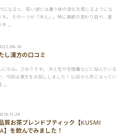
0代になると、若い頃とは違う体の変化を感じるようにな
ます。 その一つが「冷え」。特に季節の変わり目や、夏
のオ …
022.06.16
たし漢方の口コミ
んにちは。さゆりです。 冷え性や生理痛などに悩んでいる
で、今回は漢方をお試ししました！ 以前から気になってい
 …
018.11.24
品質お茶ブレンドブティック【KUSMI
EA】を飲んでみました！