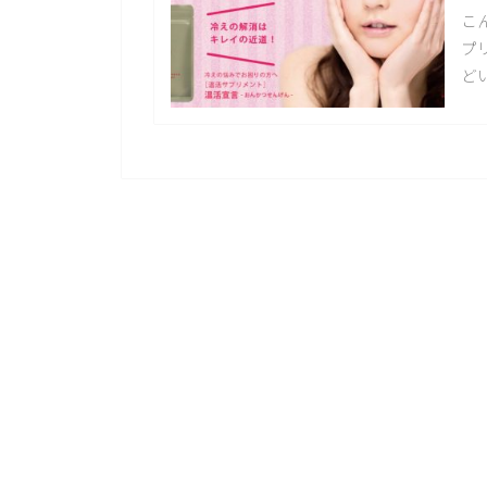
こ
プ
ど