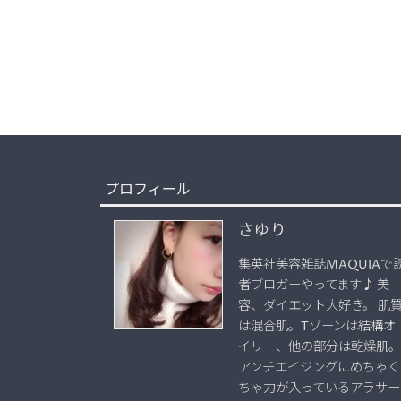
プロフィール
さゆり
集英社美容雑誌MAQUIAで
者ブロガーやってます♪ 美
容、ダイエット大好き。 肌
は混合肌。Tゾーンは結構オ
イリー、他の部分は乾燥肌。
アンチエイジングにめちゃく
ちゃ力が入っているアラサー