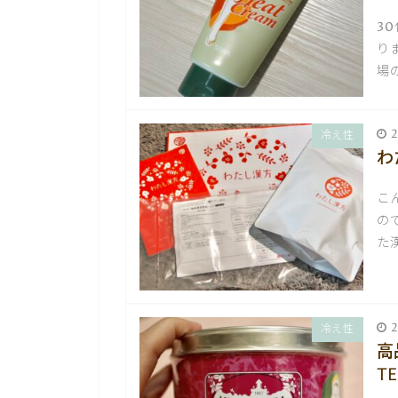
3
り
場
2
冷え性
わ
こ
の
た漢
2
冷え性
高
T