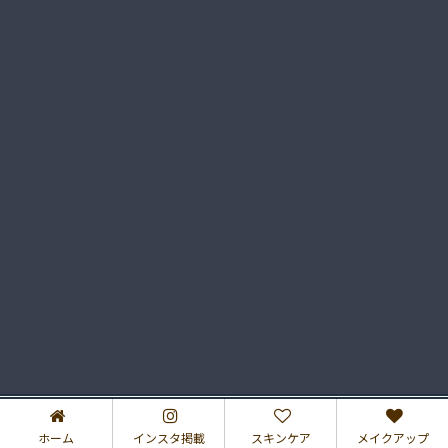
プライバシーポリシー
特定商取引法に基づく表記
2017–2026 さゆりのコスメブログ♡
ホーム
インスタ掲載
スキンケア
メイクアップ