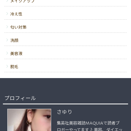
メイクアップ
冷え性
匂い対策
洗顔
美容液
脱毛
プロフィール
さゆり
集英社美容雑誌MAQUIAで読者ブ
ロガーやってます♪ 美容、ダイエッ