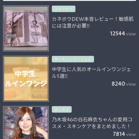
スキンケア
カネボウDEW本音レビュー！敏感肌
には注意が必要!!
12544
view
オールインワンジェル
中学生に人気のオールインワンジェ
ル5選!!
8240
view
エンタメ
乃木坂46の白石麻衣ちゃんの愛用コ
スメ・スキンケアをまとめました！
7814
view