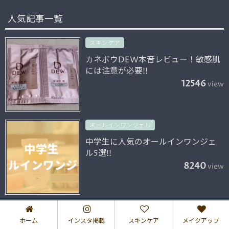
人気記事一覧
スキンケア
カネボウDEW本音レビュー！敏感肌
には注意が必要!!
12546
view
オールインワンジェル
中学生に人気のオールインワンジェ
ル5選!!
8240
view
エンタメ
ホーム
インスタ掲載
スキンケア
メイクアップ
乃木坂46の白石麻衣ちゃんの愛用コ