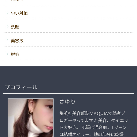
匂い対策
洗顔
美容液
脱毛
プロフィール
さゆり
集英社美容雑誌MAQUIAで読者ブ
ロガーやってます♪ 美容、ダイエッ
ト大好き。 肌質は混合肌。Tゾーン
は結構オイリー、他の部分は乾燥