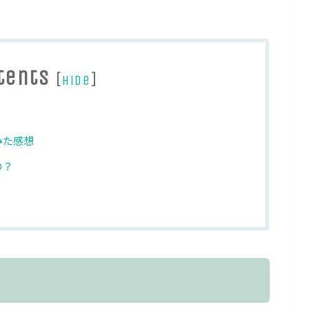
tents
[
]
hide
みた感想
の？