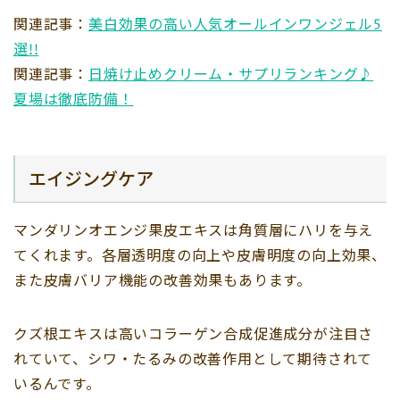
関連記事：
美白効果の高い人気オールインワンジェル5
選!!
関連記事：
日焼け止めクリーム・サプリランキング♪
夏場は徹底防備！
エイジングケア
マンダリンオエンジ果皮エキスは角質層にハリを与え
てくれます。各層透明度の向上や皮膚明度の向上効果、
また皮膚バリア機能の改善効果もあります。
クズ根エキスは高いコラーゲン合成促進成分が注目さ
れていて、シワ・たるみの改善作用として期待されて
いるんです。