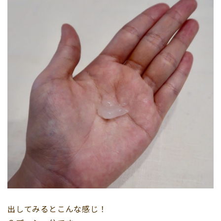
出してみるとこんな感じ！