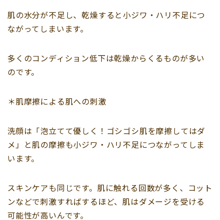
肌の水分が不足し、乾燥すると小ジワ・ハリ不足につ
ながってしまいます。
多くのコンディション低下は乾燥からくるものが多い
のです。
＊肌摩擦による肌への刺激
洗顔は「泡立てて優しく！ゴシゴシ肌を摩擦してはダ
メ」と肌の摩擦も小ジワ・ハリ不足につながってしま
います。
スキンケアも同じです。肌に触れる回数が多く、コット
ンなどで刺激すればするほど、肌はダメージを受ける
可能性が高いんです。