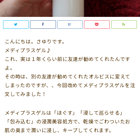
こんにちは。さゆりです。
メディプラスゲル♪
これ、実は１年くらい前に友達が勧めてくれたんです
よ。
その時は、別の友達が勧めてくれたオルビスに変えて
しまったのですが、、今回改めてメディプラスゲルを注
文してみました！
メディプラスゲルは「ほぐす」「浸して巡らせる」
「包み込む」の浸潤美容処方で、乾燥でごわついたお
肌の奥まで潤いに浸し、キープしてくれます。