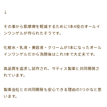
↓
その事から肌摩擦を軽減するために1本4役のオールイ
ンワンゲルが作られたそうです。
化粧水・乳液・美容液・クリームが1本になったオール
インワンゲルだから洗顔後はこれ1本で大丈夫です。
高品質を追求し試作され、サティス製薬と共同開発さ
れています。
製薬会社との共同開発も安心できる理由の1つかなと思
います。