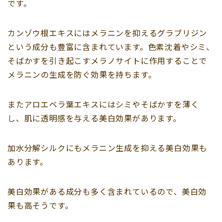
です。
カンゾウ根エキスにはメラニンを抑えるグラブリジン
という成分も豊富に含まれています。色素沈着やシミ、
そばかすを引き起こすメラノサイトに作用することで
メラニンの生成を防ぐ効果を持ちます。
またアロエベラ葉エキスにはシミやそばかすを薄く
し、肌に透明感を与える美白効果があります。
加水分解シルクにもメラニン生成を抑える美白効果も
あります。
美白効果がある成分も多く含まれているので、美白効
果も高そうです。