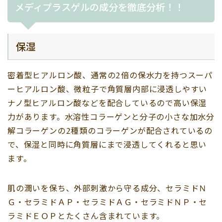
メディプラスゲルの成分を徹底分析！！
保湿
密着型ヒアルロン酸、通常の2倍の保水力を持つスーパ
ーヒアルロン酸、微粒子で角質層内部に浸透しやすい
ナノ型ヒアルロン酸などを配合しているので高い保湿
力があります。水溶性コラーゲンと分子の小さな加水分
解コラーゲンの2種類のコラーゲンが配合されているの
で、保湿と同時に角質層にまで浸透してくれると思い
ます。
肌の潤いを保ち、外部刺激から守る成分、セラミドＮ
Ｇ・セラミドＡＰ・セラミドＡＧ・セラミドＮＰ・セ
ラミドＥＯＰとたくさん含まれています。