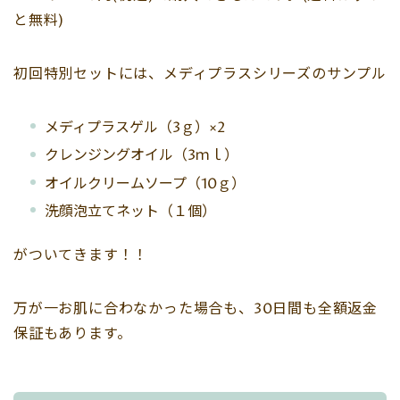
と無料)
初回特別セットには、メディプラスシリーズのサンプル
メディプラスゲル（3ｇ）×2
クレンジングオイル（3ｍｌ）
オイルクリームソープ（10ｇ）
洗顔泡立てネット（１個）
がついてきます！！
万が一お肌に合わなかった場合も、30日間も全額返金
保証もあります。